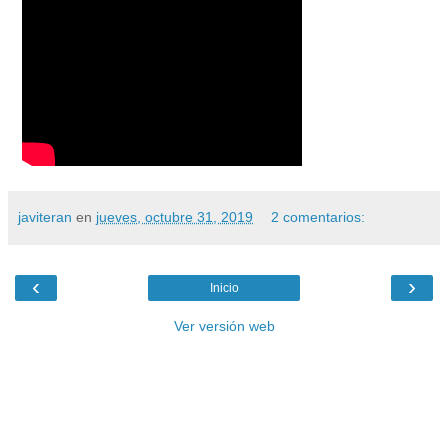
javiteran
en
jueves, octubre 31, 2019
2 comentarios:
‹
›
Inicio
Ver versión web