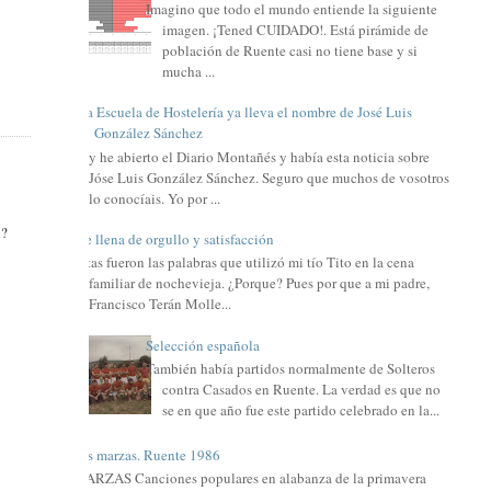
Imagino que todo el mundo entiende la siguiente
imagen. ¡Tened CUIDADO!. Está pirámide de
población de Ruente casi no tiene base y si
mucha ...
La Escuela de Hostelería ya lleva el nombre de José Luis
González Sánchez
Hoy he abierto el Diario Montañés y había esta noticia sobre
Jóse Luis González Sánchez. Seguro que muchos de vosotros
lo conocíais. Yo por ...
i?
Me llena de orgullo y satisfacción
Estas fueron las palabras que utilizó mi tío Tito en la cena
familiar de nochevieja. ¿Porque? Pues por que a mi padre,
Francisco Terán Molle...
Selección española
También había partidos normalmente de Solteros
contra Casados en Ruente. La verdad es que no
se en que año fue este partido celebrado en la...
Las marzas. Ruente 1986
MARZAS Canciones populares en alabanza de la primavera