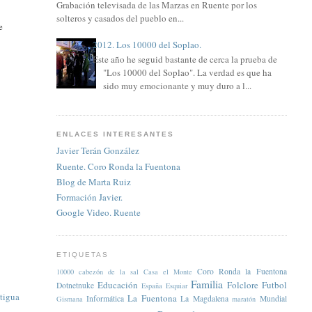
Grabación televisada de las Marzas en Ruente por los
solteros y casados del pueblo en...
e
2012. Los 10000 del Soplao.
Este año he seguid bastante de cerca la prueba de
"Los 10000 del Soplao". La verdad es que ha
sido muy emocionante y muy duro a l...
ENLACES INTERESANTES
Javier Terán González
Ruente. Coro Ronda la Fuentona
Blog de Marta Ruiz
Formación Javier.
Google Video. Ruente
ETIQUETAS
Coro Ronda la Fuentona
10000
cabezón de la sal
Casa el Monte
Familia
Educación
Folclore
Futbol
Dotnetnuke
España
Esquiar
tigua
La Fuentona
Informática
La Magdalena
Mundial
Gismana
maratón