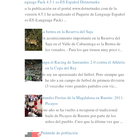
Language Pack 4.5.1 es-ES Español Dotnetnuke
Tras la publicación en el portal www.dotnetnuke.com de la
versión 4.5.1 he actualizado el Paquete de Lenguaje Español
es-ES (Language Pack) ...
La berrea en la Reserva del Saja
Un acontecimiento importante en la Reserva del
Saja en el Valle de Cabuerniga es la Berrea de
los venados. - Para los que tienen muy poco t...
Aupa el Racing de Santander. 2-0 contra el Athletic
en la Copa del Rey
No soy un apasionado del futbol. Pero siempre que
he ido a un campo de futbol de primera división
(3 veces)he visto grandes partidos con vic...
Grandes Fiestas de la Magdalena en Ruente. 2011.
Picayos
Este año se ha vuelto a recuperar el tradicional
baile de Picayos de Ruente por parte de los
niños del pueblo. Creo que la última vez que ...
Pirámide de población