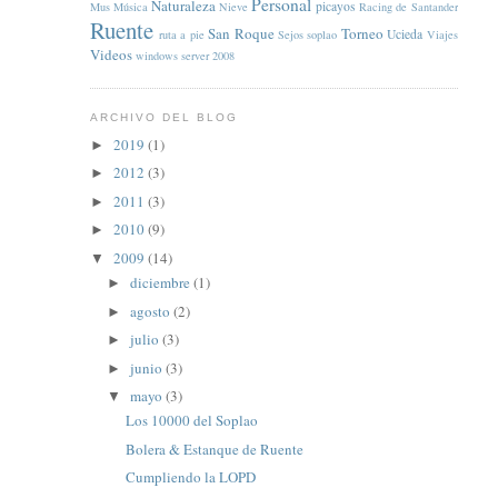
Personal
Naturaleza
picayos
Mus
Música
Nieve
Racing de Santander
Ruente
San Roque
Torneo
Ucieda
ruta a pie
Sejos
soplao
Viajes
Videos
windows server 2008
ARCHIVO DEL BLOG
2019
(1)
►
2012
(3)
►
2011
(3)
►
2010
(9)
►
2009
(14)
▼
diciembre
(1)
►
agosto
(2)
►
julio
(3)
►
junio
(3)
►
mayo
(3)
▼
Los 10000 del Soplao
Bolera & Estanque de Ruente
Cumpliendo la LOPD