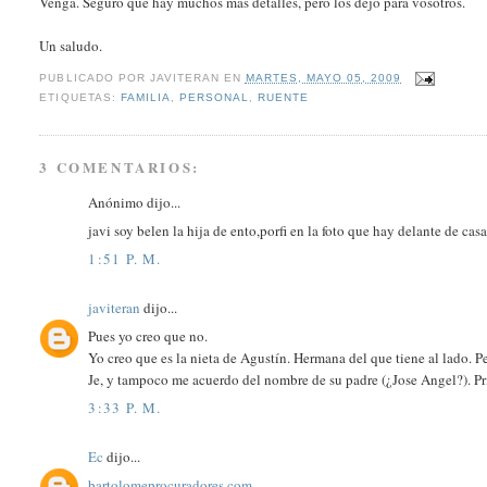
Venga. Seguro que hay muchos mas detalles, pero los dejo para vosotros.
Un saludo.
PUBLICADO POR
JAVITERAN
EN
MARTES, MAYO 05, 2009
ETIQUETAS:
FAMILIA
,
PERSONAL
,
RUENTE
3 COMENTARIOS:
Anónimo dijo...
javi soy belen la hija de ento,porfi en la foto que hay delante de casa
1:51 P. M.
javiteran
dijo...
Pues yo creo que no.
Yo creo que es la nieta de Agustín. Hermana del que tiene al lado. 
Je, y tampoco me acuerdo del nombre de su padre (¿Jose Angel?). Prim
3:33 P. M.
Ec
dijo...
bartolomeprocuradores.com